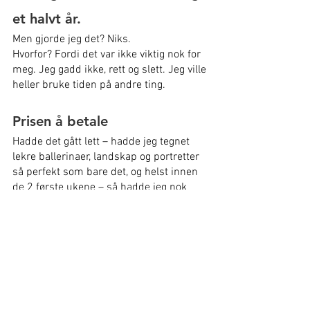
et halvt år.
Men gjorde jeg det? Niks.
Hvorfor? Fordi det var ikke viktig nok for 
meg. Jeg gadd ikke, rett og slett. Jeg ville 
heller bruke tiden på andre ting.
Prisen å betale
Hadde det gått lett – hadde jeg tegnet 
lekre ballerinaer, landskap og portretter 
så perfekt som bare det, og helst innen 
de 2 første ukene – så hadde jeg nok 
fortsatt å male.
Men innsatsen som skulle til 
for å komme opp på et 
noenlunde anstendig nivå var 