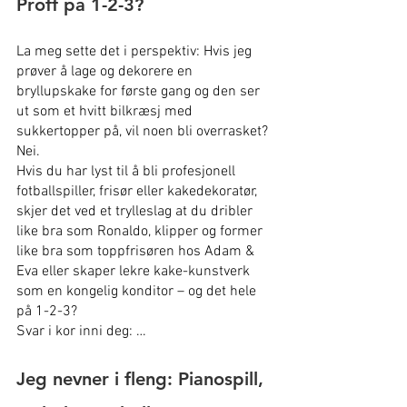
Proff på 1-2-3?
La meg sette det i perspektiv: Hvis jeg 
prøver å lage og dekorere en 
bryllupskake for første gang og den ser 
ut som et hvitt bilkræsj med 
sukkertopper på, vil noen bli overrasket? 
Nei.
Hvis du har lyst til å bli profesjonell 
fotballspiller, frisør eller kakedekoratør, 
skjer det ved et trylleslag at du dribler 
like bra som Ronaldo, klipper og former 
like bra som toppfrisøren hos Adam & 
Eva eller skaper lekre kake-kunstverk 
som en kongelig konditor – og det hele 
på 1-2-3?
Svar i kor inni deg: …
Jeg nevner i fleng: Pianospill, 