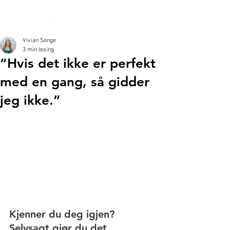
Vivian Songe
3 min lesing
“Hvis det ikke er perfekt
med en gang, så gidder
jeg ikke.”
Kjenner du deg igjen? 
Selvsagt gjør du det.