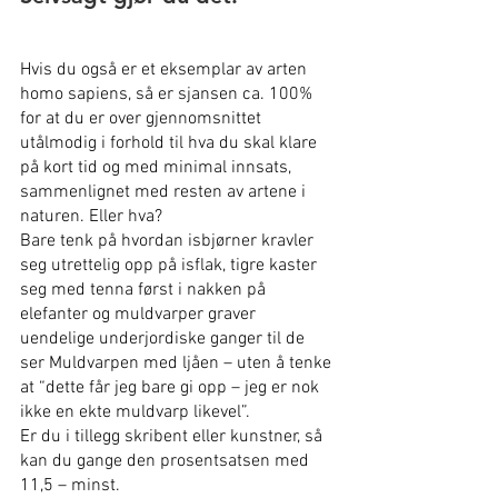
Hvis du også er et eksemplar av arten 
homo sapiens, så er sjansen ca. 100% 
for at du er over gjennomsnittet 
utålmodig i forhold til hva du skal klare 
på kort tid og med minimal innsats, 
sammenlignet med resten av artene i 
naturen. Eller hva?
Bare tenk på hvordan isbjørner kravler 
seg utrettelig opp på isflak, tigre kaster 
seg med tenna først i nakken på 
elefanter og muldvarper graver 
uendelige underjordiske ganger til de 
ser Muldvarpen med ljåen – uten å tenke 
at “dette får jeg bare gi opp – jeg er nok 
ikke en ekte muldvarp likevel”.
Er du i tillegg skribent eller kunstner, så 
kan du gange den prosentsatsen med 
11,5 – minst.