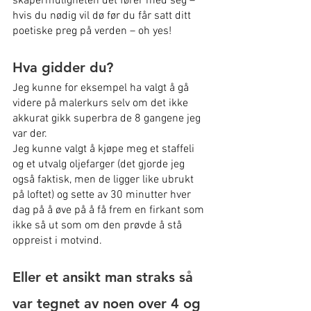
skapermuligheten det fører med seg – 
hvis du nødig vil dø før du får satt ditt 
poetiske preg på verden – oh yes!
Hva gidder du?
Jeg kunne for eksempel ha valgt å gå 
videre på malerkurs selv om det ikke 
akkurat gikk superbra de 8 gangene jeg 
var der.
Jeg kunne valgt å kjøpe meg et staffeli 
og et utvalg oljefarger (det gjorde jeg 
også faktisk, men de ligger like ubrukt 
på loftet) og sette av 30 minutter hver 
dag på å øve på å få frem en firkant som 
ikke så ut som om den prøvde å stå 
oppreist i motvind.
Eller et ansikt man straks så 
var tegnet av noen over 4 og 