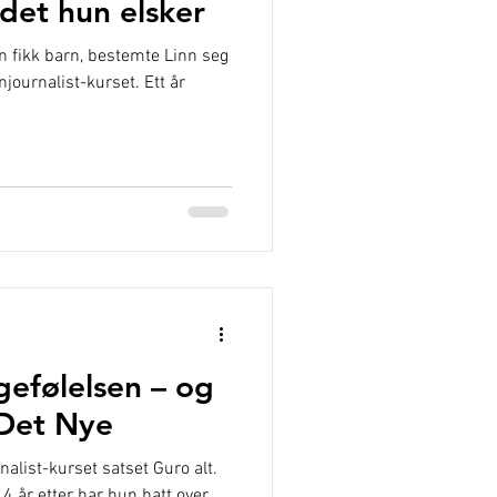
det hun elsker
n fikk barn, bestemte Linn seg
journalist-kurset. Ett år
gefølelsen – og
 Det Nye
nalist-kurset satset Guro alt.
. 4 år etter har hun hatt over