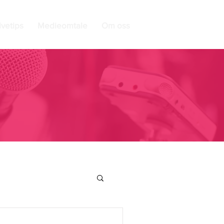
ivetips
Medieomtale
Om oss