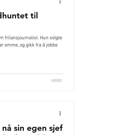
huntet til
m frilansjournalist. Hun solgte
var omme, og gikk fra å jobbe
 nå sin egen sjef