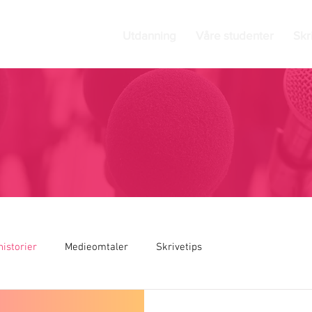
Utdanning
Våre studenter
Skr
istorier
Medieomtaler
Skrivetips