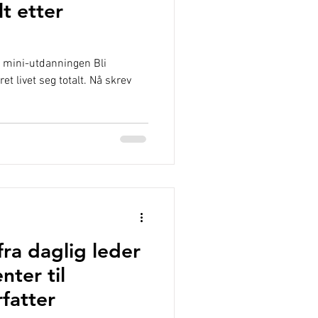
t etter
e mini-utdanningen Bli
t livet seg totalt. Nå skrev
fra daglig leder
nter til
rfatter