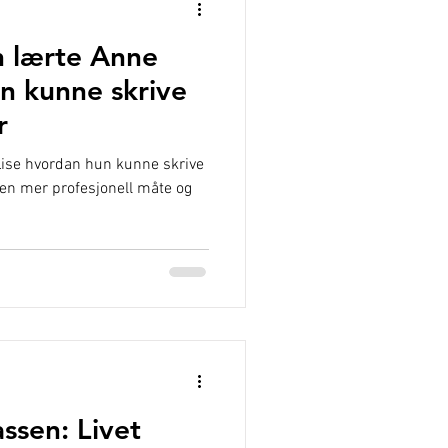
n lærte Anne
n kunne skrive
r
Lise hvordan hun kunne skrive
å en mer profesjonell måte og
ssen: Livet