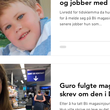
og jobber med 
Livredd for tidsklemma da hu
for å melde seg på Bli magasin
senere jobber hun som...
Guro fulgte ma
skrev om den i
Etter å ha tatt Bli magasinjour
Hun ville skrive og leve av det